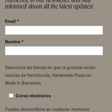
Subscribe to our newsletter and stay
informed about all the latest updates!
Email
*
Nombre
*
Selecciona las formas en que te gustaría recibir
noticias de HachAzuela, Handmade Products
Made In Barcelona:
Correo electrónico
Puedes desuscribirte en cualquier momento