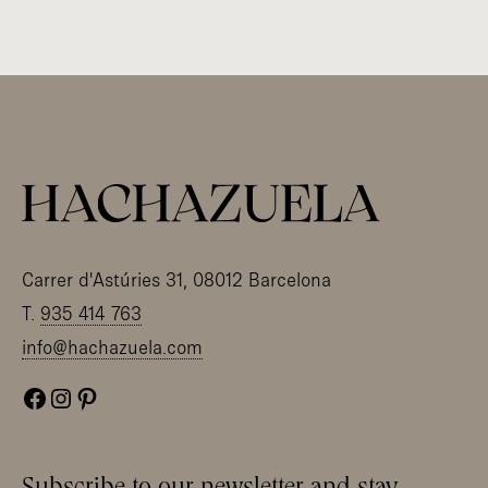
Carrer d'Astúries 31, 08012 Barcelona
T.
935 414 763
info@hachazuela.com
Facebook
Instagram
Pinterest