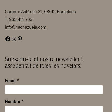
Carrer d'Astúries 31, 08012 Barcelona
T.
935 414 763
info@hachazuela.com
Facebook
Instagram
Pinterest
Subscriu-te al nostre newsletter i
assabenta't de totes les novetats!
Email
*
Nombre
*