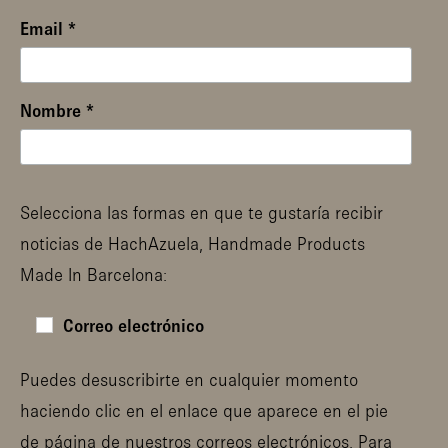
Email
*
Nombre
*
Selecciona las formas en que te gustaría recibir
noticias de HachAzuela, Handmade Products
Made In Barcelona:
Correo electrónico
Puedes desuscribirte en cualquier momento
haciendo clic en el enlace que aparece en el pie
de página de nuestros correos electrónicos. Para