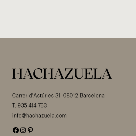
Carrer d'Astúries 31, 08012 Barcelona
T.
935 414 763
info@hachazuela.com
Facebook
Instagram
Pinterest