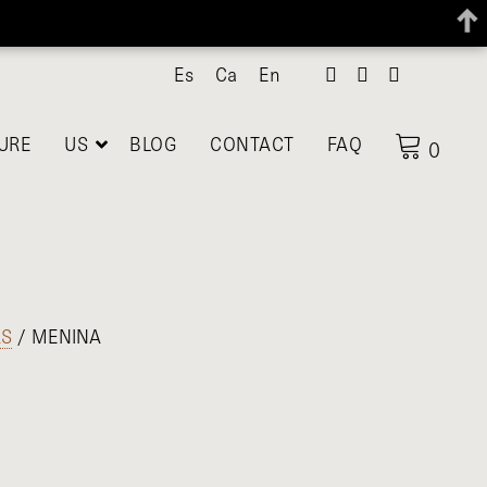
Es
Ca
En
URE
US
BLOG
CONTACT
FAQ
0
AS
/ MENINA