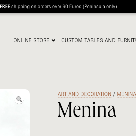
FREE
shipping on orders over 90 Euros (Peninsula only)
ONLINE STORE
CUSTOM TABLES AND FURNIT
/
ART AND DECORATION
/
MENIN
Menina