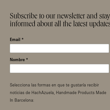
Subscribe to our newsletter and sta
informed about all the latest updates
Email
*
Nombre
*
Selecciona las formas en que te gustaría recibir
noticias de HachAzuela, Handmade Products Made
In Barcelona: