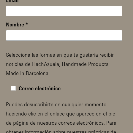
Email
*
Nombre
*
Selecciona las formas en que te gustaría recibir
noticias de HachAzuela, Handmade Products
Made In Barcelona:
Correo electrónico
Puedes desuscribirte en cualquier momento
haciendo clic en el enlace que aparece en el pie
de página de nuestros correos electrónicos. Para
obtener información sobre nuestras prácticas de