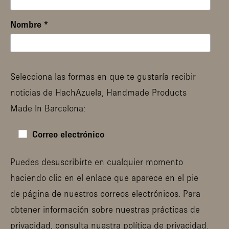
Nombre
*
Selecciona las formas en que te gustaría recibir
noticias de HachAzuela, Handmade Products
Made In Barcelona:
Correo electrónico
Puedes desuscribirte en cualquier momento
haciendo clic en el enlace que aparece en el pie
de página de nuestros correos electrónicos. Para
obtener información sobre nuestras prácticas de
privacidad, consulta nuestra
política de privacidad
.