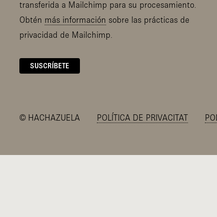
transferida a Mailchimp para su procesamiento.
Obtén
más información
sobre las prácticas de
privacidad de Mailchimp.
©
HACHAZUELA
POLÍTICA DE PRIVACITAT
PO