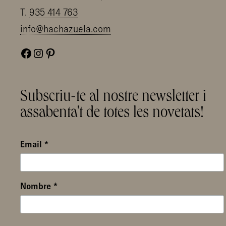
T.
935 414 763
info@hachazuela.com
Facebook
Instagram
Pinterest
Subscriu-te al nostre newsletter i
assabenta't de totes les novetats!
Email
*
Nombre
*