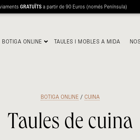
viaments
GRATUÏTS
a partir de 90 Euros (només Península)
BOTIGA ONLINE
TAULES I MOBLES A MIDA
NOS
BOTIGA ONLINE
/
CUINA
Taules de cuina