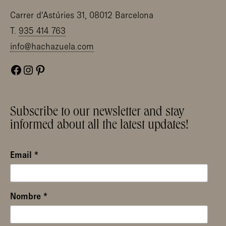
Carrer d'Astúries 31, 08012 Barcelona
T.
935 414 763
info@hachazuela.com
Facebook
Instagram
Pinterest
Subscribe to our newsletter and stay
informed about all the latest updates!
Email
*
Nombre
*