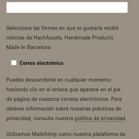
Selecciona las formas en que te gustaría recibir
noticias de HachAzuela, Handmade Products
Made In Barcelona:
Correo electrónico
Puedes desuscribirte en cualquier momento
haciendo clic en el enlace que aparece en el pie
de página de nuestros correos electrónicos. Para
obtener información sobre nuestras prácticas de
privacidad, consulta nuestra
política de privacidad
.
Utilizamos Mailchimp como nuestra plataforma de