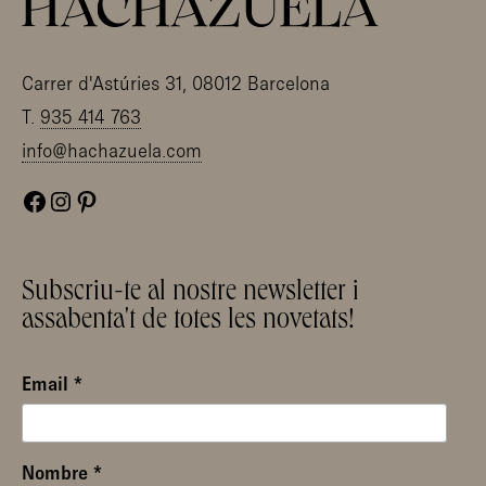
Carrer d'Astúries 31, 08012 Barcelona
T.
935 414 763
info@hachazuela.com
Facebook
Instagram
Pinterest
Subscriu-te al nostre newsletter i
assabenta't de totes les novetats!
Email
*
Nombre
*