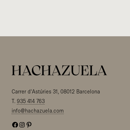
Carrer d'Astúries 31, 08012 Barcelona
T.
935 414 763
info@hachazuela.com
Facebook
Instagram
Pinterest