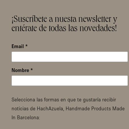
¡Suscríbete a nuesta newsletter y
entérate de todas las novedades!
Email
*
Nombre
*
Selecciona las formas en que te gustaría recibir
noticias de HachAzuela, Handmade Products Made
In Barcelona: