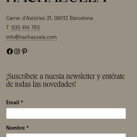
Carrer d'Astúries 31, 08012 Barcelona
T.
935 414 763
info@hachazuela.com
Facebook
Instagram
Pinterest
¡Suscríbete a nuesta newsletter y entérate
de todas las novedades!
Email
*
Nombre
*