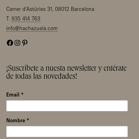
Carrer d'Astúries 31, 08012 Barcelona
T.
935 414 763
info@hachazuela.com
Facebook
Instagram
Pinterest
¡Suscríbete a nuesta newsletter y entérate
de todas las novedades!
Email
*
Nombre
*