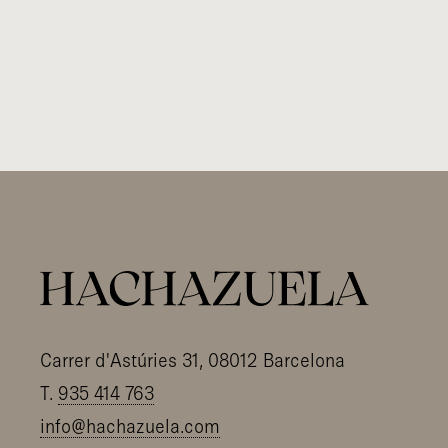
Carrer d'Astúries 31, 08012 Barcelona
T.
935 414 763
info@hachazuela.com