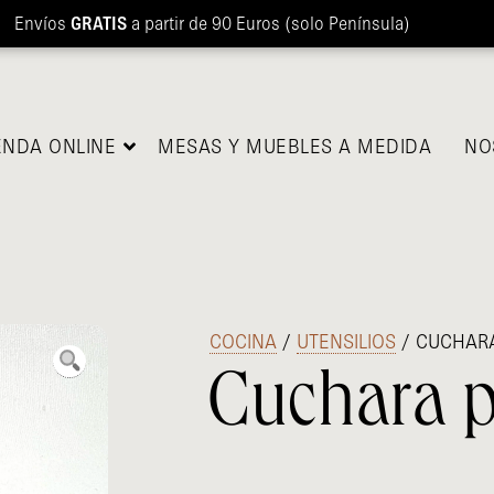
Envíos
GRATIS
a partir de 90 Euros (solo Península)
ENDA ONLINE
MESAS Y MUEBLES A MEDIDA
NO
/
COCINA
/
UTENSILIOS
/ CUCHARA
Cuchara p