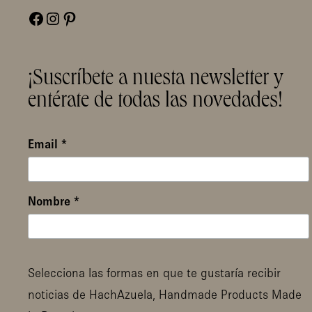
Facebook
Instagram
Pinterest
¡Suscríbete a nuesta newsletter y
entérate de todas las novedades!
Email
*
Nombre
*
Selecciona las formas en que te gustaría recibir
noticias de HachAzuela, Handmade Products Made