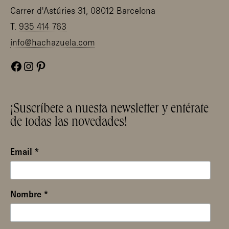
Carrer d'Astúries 31, 08012 Barcelona
T.
935 414 763
info@hachazuela.com
Facebook
Instagram
Pinterest
¡Suscríbete a nuesta newsletter y entérate
de todas las novedades!
Email
*
Nombre
*