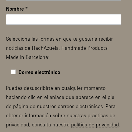
Nombre
*
Selecciona las formas en que te gustaría recibir
noticias de HachAzuela, Handmade Products
Made In Barcelona:
Correo electrónico
Puedes desuscribirte en cualquier momento
haciendo clic en el enlace que aparece en el pie
de página de nuestros correos electrónicos. Para
obtener información sobre nuestras prácticas de
privacidad, consulta nuestra
política de privacidad
.